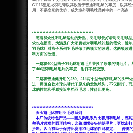
G1116型尼龙羽毛球以其数倍于普通羽毛球的牢度，以其经
用，不易变形的优势，成为室外羽毛球品种中的一个亮点
*****************************************
随着群众性羽毛球运动的升温，羽毛球爱好者对羽毛球品
求也在提高。为满足广大消费者对羽毛球的新的需求，近年
羽毛球厂对燕子系列羽毛球做了两项大的改进。这两项改进
料方面的改进。
一是将
400型燕子羽毛球用鹅毛片替换了原来的鸭毛片，
了400型羽毛球毛片的牢度，耐打不易变形。
二是将普通健身用的
430、414两个型号的羽毛球的头部
进，用复合软木球头替代了原来的发泡球头，不仅耐打，而
球的性能和手感接近中档羽毛球，性价比更高。
*****************************************
圆头鹅毛比赛用羽毛球系列
本厂传统特色产品——圆头鹅毛系列比赛用羽毛球，因其
鹅毛片顶端的圆形结构，比较顶端尖头的鹅毛片，更抗击打
折断。因而有助于保持比赛用羽毛球的性能稳定。 传统