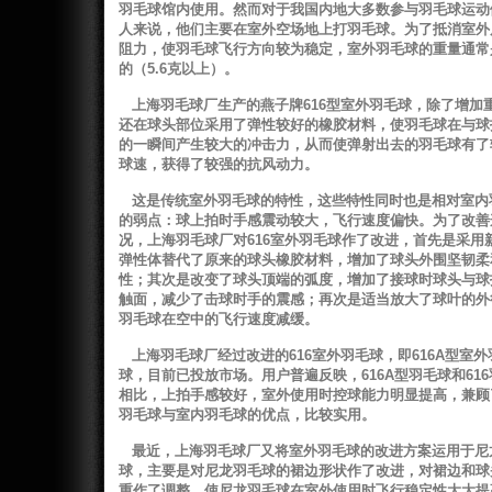
羽毛球馆内使用。然而对于我国内地大多数参与羽毛球运动
人来说，他们主要在室外空场地上打羽毛球。为了抵消室外
阻力，使羽毛球飞行方向较为稳定，室外羽毛球的重量通常
的（5.6克以上）。
上海羽毛球厂生产的燕子牌616型室外羽毛球，除了增加
还在球头部位采用了弹性较好的橡胶材料，使羽毛球在与球
的一瞬间产生较大的冲击力，从而使弹射出去的羽毛球有了
球速，获得了较强的抗风动力。
这是传统室外羽毛球的特性，这些特性同时也是相对室内
的弱点：球上拍时手感震动较大，飞行速度偏快。为了改善
况，上海羽毛球厂对616室外羽毛球作了改进，首先是采用
弹性体替代了原来的球头橡胶材料，增加了球头外围坚韧柔
性；其次是改变了球头顶端的弧度，增加了接球时球头与球
触面，减少了击球时手的震感；再次是适当放大了球叶的外
羽毛球在空中的飞行速度减缓。
上海羽毛球厂经过改进的616室外羽毛球，即616A型室外
球，目前已投放市场。用户普遍反映，616A型羽毛球和61
相比，上拍手感较好，室外使用时控球能力明显提高，兼顾
羽毛球与室内羽毛球的优点，比较实用。
最近，上海羽毛球厂又将室外羽毛球的改进方案运用于尼
球，主要是对尼龙羽毛球的裙边形状作了改进，对裙边和球
重作了调整，使尼龙羽毛球在室外使用时飞行稳定性大大提