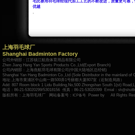
毛比赛用羽毛球经现代加工工艺的不断改进，质量更可靠，
优越
。
上海羽毛球厂
Shanghai Badminton Factory
公司外销部：江苏镇江航燕体育用品有限公司
Zhen Jiang Hang Yan Sports Products Co.,Ltd(Export Branch)
公司内销部：上海燕航羽毛球有限公司(中国大陆地区总经销)
Shanghai Yan Hang Badminton Co.,Ltd (Sole Distributor in the mainland of 
地址:上海市黄浦区中山南一路500弄1号丽都大厦807室（近制造局路）
Add: 807 Room block 1 Lidu Building,No,500 Zhongshan South 1(st) Road,L
电话：86-21-53020299/53018156 传真：86-21-53020399 Emial：
sh@shuttl
版权所有：上海羽毛球厂 网站备案号：
Power by
All Rights Res
ICP备号