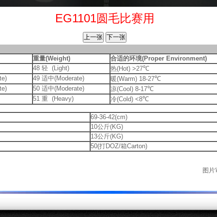
EG1101圆毛比赛用
重量(Weight)
合适的环境(Proper Environment)
48 轻 (Light)
热(Hot) >27℃
e)
49 适中(Moderate)
暖(Warm) 18-27℃
e)
50 适中(Moderate)
凉(Cool) 8-17℃
51 重 (Heavy)
冷(Cold) <8℃
69-36-42(cm)
10公斤(KG)
13公斤(KG)
50(打DOZ/箱Carton)
图片审